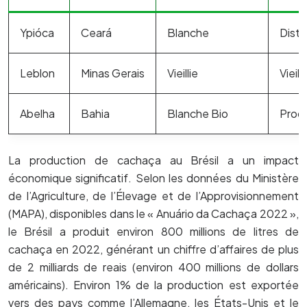
Ypióca
Ceará
Blanche
Disti
Leblon
Minas Gerais
Vieillie
Vieil
Abelha
Bahia
Blanche Bio
Produ
La production de cachaça au Brésil a un impact
économique significatif. Selon les données du Ministère
de l’Agriculture, de l’Élevage et de l’Approvisionnement
(MAPA), disponibles dans le « Anuário da Cachaça 2022 »,
le Brésil a produit environ 800 millions de litres de
cachaça en 2022, générant un chiffre d’affaires de plus
de 2 milliards de reais (environ 400 millions de dollars
américains). Environ 1% de la production est exportée
vers des pays comme l’Allemagne, les États-Unis et le