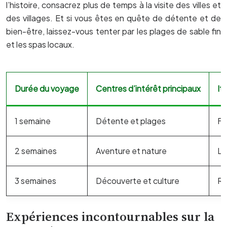
l’histoire, consacrez plus de temps à la visite des villes et
des villages. Et si vous êtes en quête de détente et de
bien-être, laissez-vous tenter par les plages de sable fin
et les spas locaux.
Durée du voyage
Centres d’intérêt principaux
It
1 semaine
Détente et plages
Fl
2 semaines
Aventure et nature
Le
3 semaines
Découverte et culture
Ro
Expériences incontournables sur la