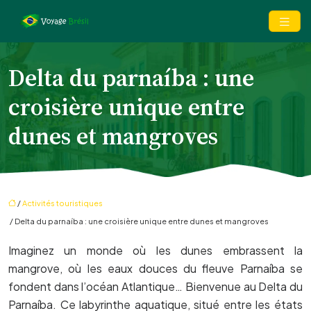
Delta du parnaíba : une
croisière unique entre
dunes et mangroves
/
Activités touristiques
/ Delta du parnaíba : une croisière unique entre dunes et mangroves
Imaginez un monde où les dunes embrassent la
mangrove, où les eaux douces du fleuve Parnaíba se
fondent dans l’océan Atlantique… Bienvenue au Delta du
Parnaíba. Ce labyrinthe aquatique, situé entre les états